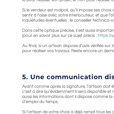
là pour réaliser son projet, et non pour réaliser 
Si le vendeur est malpoli, qu’il impose ses choix au
sentir à l’aise avec votre interlocuteur, et qu
inquiétudes éventuelles : le conseiller technico-
Dans cette optique précise, il est aussi importa
(pour en savoir plus sur ce sujet précis :
https://
Au final, si un artisan dispose d’avis vérifiés su
pour réaliser vos travaux. Reste encore un dernie
5. Une communication dis
Avant comme après la signature, l’artisan doit ê
c’est à dire qu’évidemment il sera disponible et
aussi les informations dont il dispose comme la
d’emploi du temps.
Si l’artisan de votre choix a déjà rempli tous les 