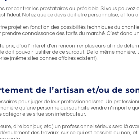
ns rencontrer les prestataires au préalable. Si vous pouvez e
 l’idéal. Notez que ce devis doit être personnalisé, et toujou
e projet en fonction des possibilités techniques du chantier
t prendre connaissance des tarifs du marché. C’est donc une
e prix, d’où l’intérêt d’en rencontrer plusieurs afin de déter
te doit pouvoir justifier de ce surcout. De la même manière, 
ise (même si les bonnes affaires existent).
rtement de l’artisan et/ou de so
essaires pour juger de leur professionnalisme. Un professio
nière qu’une personne qui souhaite vendre n’importe quoi à 
e catégorie se situe son interlocuteur.
heure, dire bonjour, etc.) un professionnel sérieux sera là avan
le déroulement des travaux, sur ce qui est possible ou non, et po