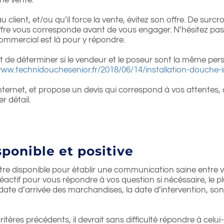
une vente.
 client, et/ou qu’il force la vente, évitez son offre. De surcro
e l’offre vous corresponde avant de vous engager. N’hésitez 
commercial est là pour y répondre.
nt de déterminer si le vendeur et le poseur sont la même per
www.technidouchesenior.fr/2018/06/14/installation-douche-i
r internet, et propose un devis qui correspond à vos attentes,
r détail.
ponible et positive
tre disponible pour établir une communication saine entre vo
 réactif pour vous répondre à vos question si nécéssaire, le 
 date d’arrivée des marchandises, la date d’intervention, s
critères précédents, il devrait sans difficulté répondre à celu